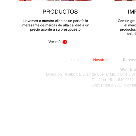
Inicio
Nosotros
Repres
Wolf In
Dirección Trujillo: Ca. Juan de Cuéllar Mz. R Lote 8 Ur
Telefono: +51 1 640 9862
Copy
Right © 2017 Wolf In